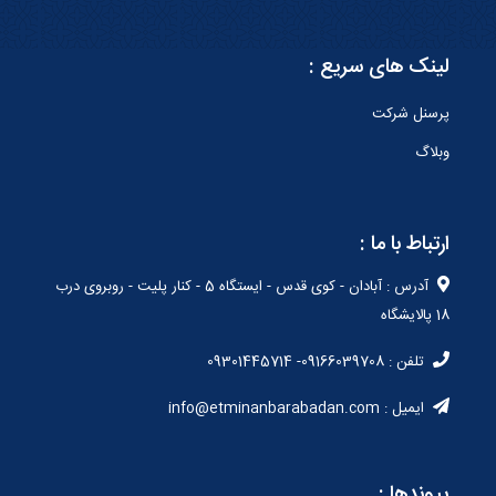
لینک های سریع :
پرسنل شرکت
وبلاگ
ارتباط با ما :
آدرس : آبادان - کوی قدس - ایستگاه 5 - کنار پلیت - روبروی درب
18 پالایشگاه
تلفن : 09166039708- 09301445714
ایمیل : info@etminanbarabadan.com
پیوندها :